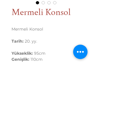
Mermeli Konsol
Mermeli Konsol
Tarih:
20. yy.
Yükseklik:
95cm
Genişlik:
110cm
Derinlik:
57cm
2026
Hakkımızda
Sanatçılarımız
Mağaza
Sanat Eserleri
Şule Gazioğlu Art & Design,
Hekim Ata Cad. No:3/B Boyacıköy, Emirgan, İstanbul
Designed by Okan Ay